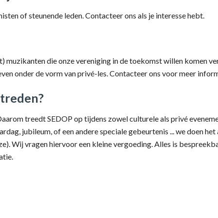
sten of steunende leden. Contacteer ons als je interesse hebt.
) muzikanten die onze vereniging in de toekomst willen komen vers
en onder de vorm van privé-les. Contacteer ons voor meer inform
ptreden?
rom treedt SEDOP op tijdens zowel culturele als privé evenemente
ardag, jubileum, of een andere speciale gebeurtenis ... we doen he
uze). Wij vragen hiervoor een kleine vergoeding. Alles is bespreek
tie.